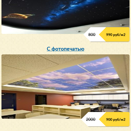
800
990 руб/м
2
С фотопечатью
2000
900 руб/м
2