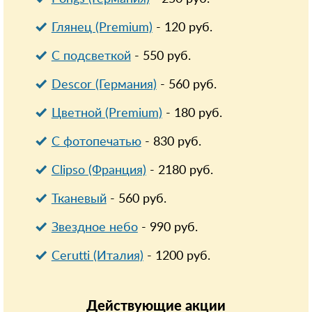
Глянец (Premium)
-
120
руб.
С подсветкой
-
550
руб.
Descor (Германия)
-
560
руб.
Цветной (Premium)
-
180
руб.
С фотопечатью
-
830
руб.
Clipso (Франция)
-
2180
руб.
Тканевый
-
560
руб.
Звездное небо
-
990
руб.
Cerutti (Италия)
-
1200
руб.
Действующие
акции