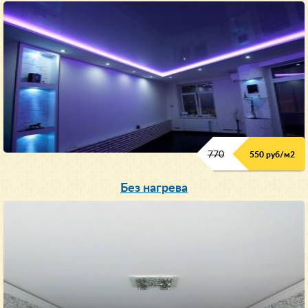
770
550 руб/м
2
Без нагрева