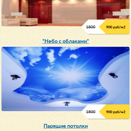
1800
900 руб/м
2
"Небо с облаками"
1800
900 руб/м
2
Парящие потолки