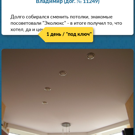
Владимир (дог. № 11249)
Долго собирался сменить потолки, знакомые
посоветовали "Эколюкс" - в итоге получил то, что
хотел, да и цена нормальная.
1 день / "под ключ"