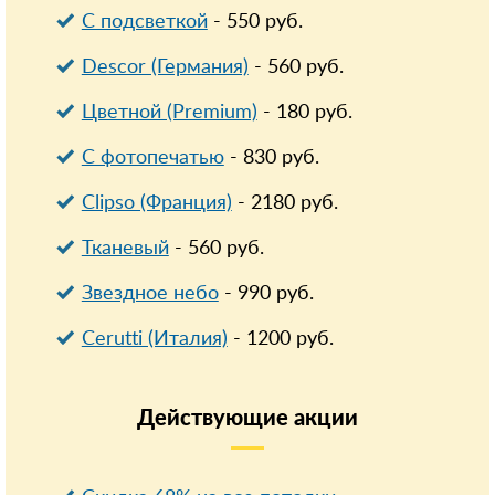
С подсветкой
-
550
руб.
Descor (Германия)
-
560
руб.
Цветной (Premium)
-
180
руб.
С фотопечатью
-
830
руб.
Clipso (Франция)
-
2180
руб.
Тканевый
-
560
руб.
Звездное небо
-
990
руб.
Cerutti (Италия)
-
1200
руб.
Действующие
акции