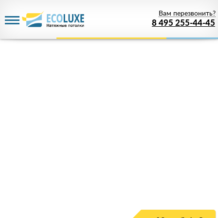
Вам перезвонить?
8 495 255-44-45
Акция действует
до 11 августа 2026 года
Скидка 68%
на В коридор
Только у нас настоящие потолки качества
премиум по цене
от 1 руб.
!
Успейте зарезервировать скидку!