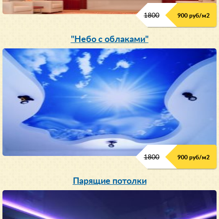
1800
900 руб/м
2
"Небо с облаками"
1800
900 руб/м
2
Парящие потолки